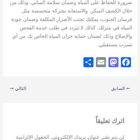
ضرورة للحفاظ على المياه وضمان سلامة المباني. وذلك من
خلال الكشف المبكر، والاستعانة بشركة متخصصة مثل
فرسان الجنوب، يمكنك تجنب الأضرار المكلفة وضمان جودة
المياه في منزلك. كذلك لا تتردد في طلب خدمة الفحص
والإصلاح وذلك لضمان حماية خزان المياه الخاص بك من أي
تسرب مستقبلي.
S
E
M
F
h
m
a
a
ar
ail
st
c
e
o
e
السابق
التالي
d
b
o
o
n
o
اترك تعليقاً
k
لن يتم نشر عنوان بريدك الإلكتروني.
الحقول الإلزامية