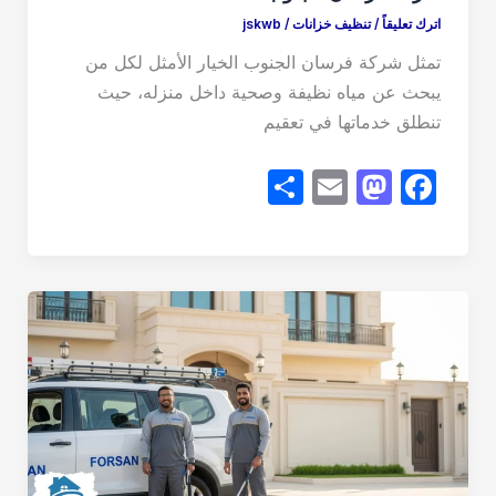
اترك تعليقاً
/
تنظيف خزانات
/
jskwb
تمثل شركة فرسان الجنوب الخيار الأمثل لكل من
يبحث عن مياه نظيفة وصحية داخل منزله، حيث
تنطلق خدماتها في تعقيم
S
E
M
F
h
m
a
a
ar
ail
st
c
e
o
e
d
b
o
o
n
o
k