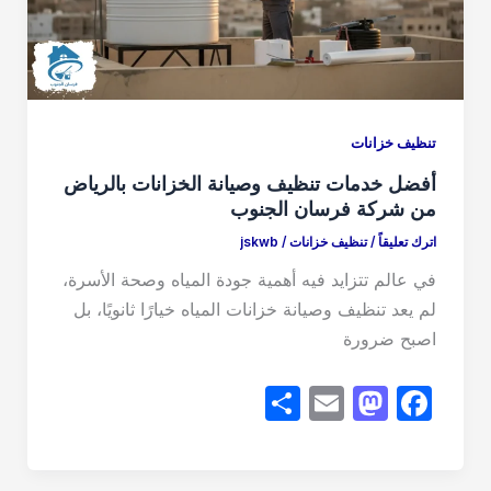
k
تنظيف خزانات
أفضل خدمات تنظيف وصيانة الخزانات بالرياض
من شركة فرسان الجنوب
اترك تعليقاً
/
تنظيف خزانات
/
jskwb
في عالم تتزايد فيه أهمية جودة المياه وصحة الأسرة،
لم يعد تنظيف وصيانة خزانات المياه خيارًا ثانويًا، بل
اصبح ضرورة
S
E
M
F
h
m
a
a
ar
ail
st
c