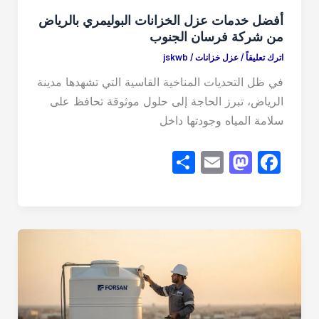
أفضل خدمات عزل الخزانات البوليمري بالرياض
من شركة فرسان الجنوب
اترك تعليقاً
/
عزل خزانات
/
jskwb
في ظل التحديات المناخية القاسية التي تشهدها مدينة
الرياض، تبرز الحاجة إلى حلول موثوقة تحافظ على
سلامة المياه وجودتها داخل
S
E
M
F
h
m
a
a
ar
ail
st
c
e
o
e
d
b
o
o
n
o