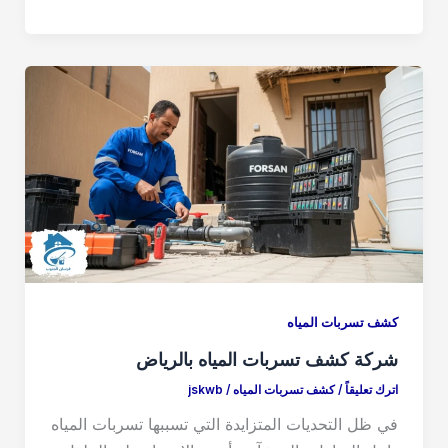
h
m
a
a
ar
ail
st
c
e
o
e
d
b
o
o
n
o
k
كشف تسربات المياه
شركة كشف تسربات المياه بالرياض
اترك تعليقاً
/
كشف تسربات المياه
/
jskwb
في ظل التحديات المتزايدة التي تسببها تسربات المياه