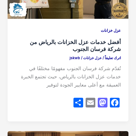
عزل خزانات
أفضل خدمات عزل الخزانات بالرياض من
شركة فرسان الجنوب
اترك تعليقاً
/
عزل خزانات
/
jskwb
تُقدّم شركة فرسان الجنوب مفهومًا مختلفًا في
خدمات عزل الخزانات بالرياض، حيث تجتمع الخبرة
العميقة مع أعلى معايير الجودة لتوفير
S
E
M
F
h
m
a
a
ar
ail
st
c
e
o
e