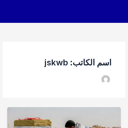
خطي
لى
لمحتوى
اسم الكاتب: jskwb