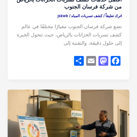
من شركة فرسان الجنوب
اترك تعليقاً
/
كشف تسربات المياه
/
jskwb
تضع شركة فرسان الجنوب معيارًا مختلفًا في عالم
كشف تسربات الخزانات بالرياض، حيث تتحول الخبرة
إلى حلول دقيقة، والتقنية إلى
S
E
M
F
h
m
a
a
ar
ail
st
c
e
o
e
d
b
o
o
n
o
k