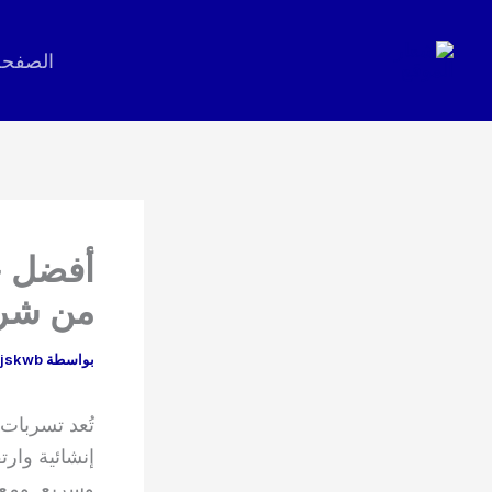
خطي
لى
الصفحة
لمحتوى
أفضل خ
من شرك
بواسطة
jskwb
تُعد تسربات
إنشائية وارت
وسريع. ومع 