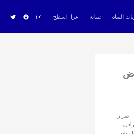
ت المياه
صيانة
عزل اسطح
اض
ى أضرار
رافي
الرياض