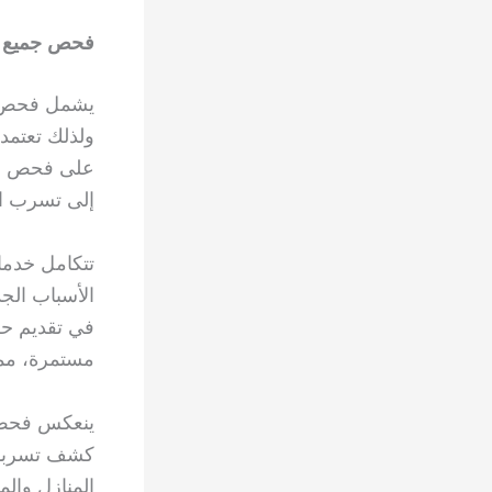
فحص جميع أن
يشمل فحص تس
ولذلك تعتمد
على فحص الأ
إلى تسرب الم
تتكامل خدم
الأسباب الج
في تقديم حل
مستمرة، مما
ينعكس فحص ج
كشف تسربات
المنازل وال