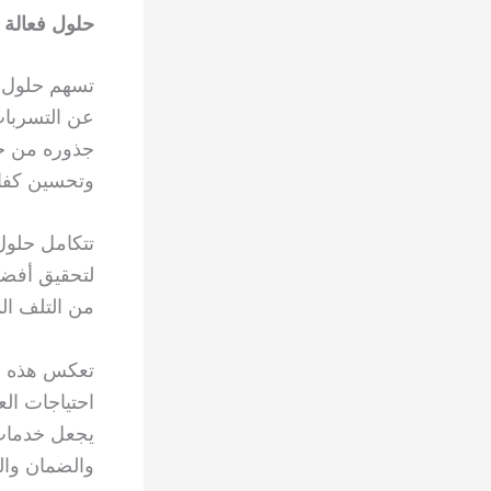
حلول فعالة ل
تسهم حلول ك
عن التسربات
جذوره من خل
وتحسين كفاء
تتكامل حلول
لتحقيق أفضل
من التلف الم
تعكس هذه ال
احتياجات الع
يجعل خدمات 
والضمان وال