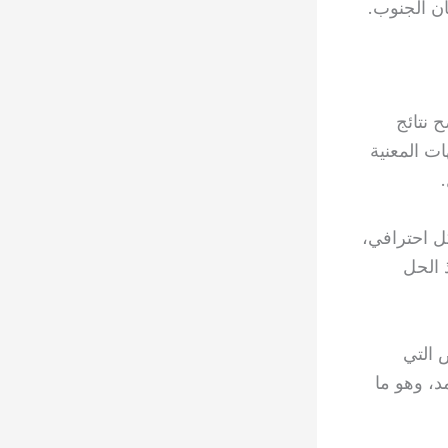
ان الجنوب.
 نتائج
ت المعنية
ل احترافي،
 الحل
 التي
د، وهو ما