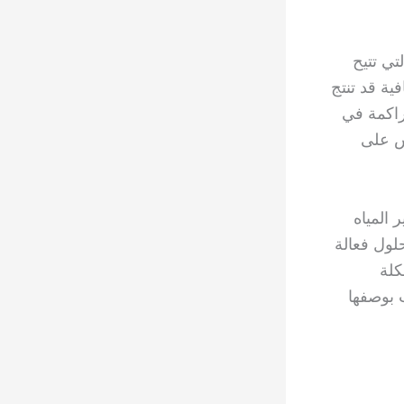
تي تتيح
ية قد تنتج
راكمة في
كس على
المياه
لول فعالة
كلة
 بوصفها