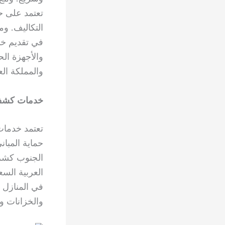
تعتمد على ح
التكاليف. و
في تقديم 
والأجهزة الح
والمملكة ال
خدمات كشف ت
تعتمد خدما
حماية المبا
الجنوب كشرك
العربية الس
في المنازل 
والخزانات وا