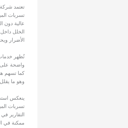
تعتمد شركة
تسربات المي
عالية دون ا
الخلل داخل 
الأضرار ويح
تُظهر خدمات
واضحة على ا
كما تسهم هذ
وهو ما يقلل 
ينعكس استخد
تسربات المي
التقارير في 
ممكنة في الح