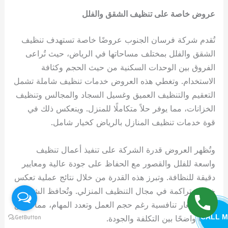
عروض خاصة على تنظيف الشقق والفلل
تُقدم شركة فرسان الجنوب عروضًا خاصة تستهدف تنظيف
الشقق والفلل بمختلف مساحاتها في الرياض، حيث تُراعى
الفروق بين الوحدات السكنية من حيث الحجم وكثافة
الاستخدام. وتغطي هذه العروض خدمات تنظيف شاملة تشمل
التعقيم والتنظيف العميق وغسيل السجاد والمجالس وتنظيف
الخزانات، مما يوفر حلاً متكاملًا للمنزل. وينعكس ذلك في
قوة خدمات تنظيف المنازل بالرياض كخيار شامل.
وتُظهر العروض قدرة الشركة على تنفيذ أعمال تنظيف
واسعة للفلل والقصور مع الحفاظ على جودة عالية ومعايير
دقيقة للنظافة. وتبرز هذه القدرة من خلال نتائج عملية تعكس
خبرة متراكمة في مجال التنظيف المنزلي. وتُحافظ الشركة
على أسعار تنافسية رغم حجم العمل وتعدد المهام، مما يحقق
CALL M
توازنًا واضحًا بين التكلفة والجودة.