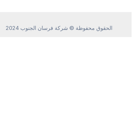
الحقوق محفوظة © شركة فرسان الجنوب 2024
CALL ME
+
We will call
you
back in 00:
48
seconds!
Call me!
Introduce yourself, and we'll call you by name