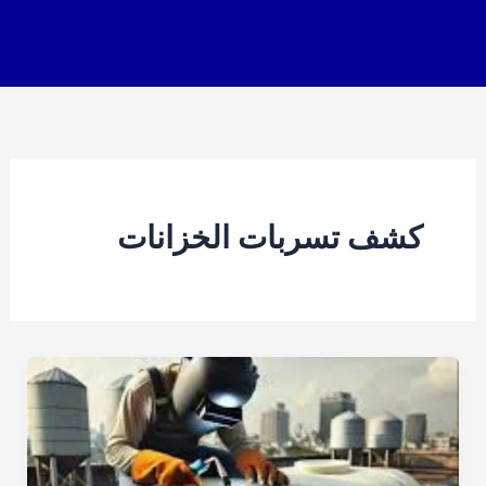
خطي
لى
لمحتوى
كشف تسربات الخزانات