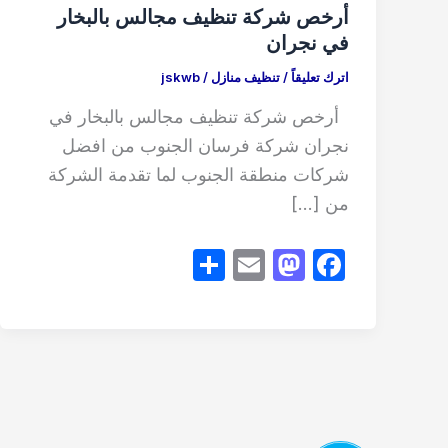
أرخص شركة تنظيف مجالس بالبخار
في نجران
اترك تعليقاً
/
تنظيف منازل
/
jskwb
أرخص شركة تنظيف مجالس بالبخار في
نجران شركة فرسان الجنوب من افضل
شركات منطقة الجنوب لما تقدمة الشركة
من […]
S
E
M
F
h
m
a
a
ar
ail
st
c
e
o
e
d
b
o
o