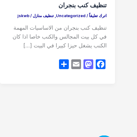
تنظيف كنب بنجران
اترك تعليقاً
/
Uncategorized
,
تنظيف منازل
/
jskwb
تنظيف كنب بنجران من الاساسيات المهمة
في كل بيت المجالس والكنب خاصا اذا كان
الكنب يشغل حيزا كبيرا في البيت […]
S
E
M
F
h
m
a
a
ar
ail
st
c
e
o
e
d
b
o
o
n
o
k