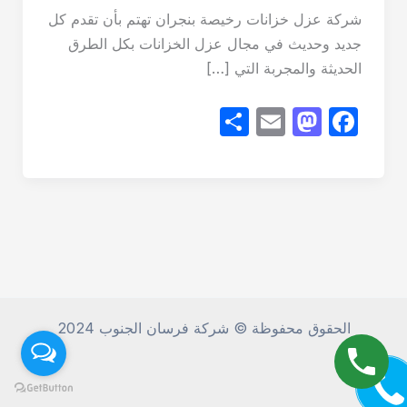
شركة عزل خزانات رخيصة بنجران تهتم بأن تقدم كل
جديد وحديث في مجال عزل الخزانات بكل الطرق
الحديثة والمجربة التي […]
S
E
M
F
h
m
a
a
ar
ail
st
c
e
o
e
d
b
o
o
n
o
k
الحقوق محفوظة © شركة فرسان الجنوب 2024
CALL M