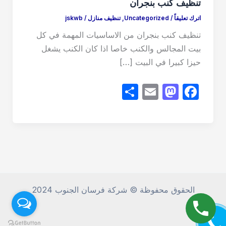
تنظيف كنب بنجران
اترك تعليقاً
/
Uncategorized
,
تنظيف منازل
/
jskwb
تنظيف كنب بنجران من الاساسيات المهمة في كل
بيت المجالس والكنب خاصا اذا كان الكنب يشغل
حيزا كبيرا في البيت […]
S
E
M
F
h
m
a
a
ar
ail
st
c
e
o
e
d
b
o
o
n
o
الحقوق محفوظة © شركة فرسان الجنوب 2024
k
CALL M