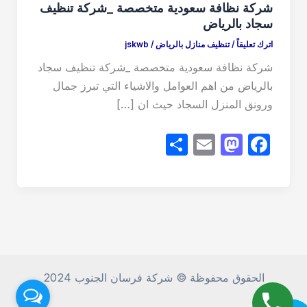
شركة نظافة سعودية متخصصة _شركة تنظيف
سجاد بالرياض
اترك تعليقاً
/
تنظيف منازل بالرياض
/
jskwb
شركة نظافة سعودية متخصصة _شركة تنظيف سجاد
بالرياض من اهم العوامل والاشياء التي تبرز جمال
ورونق المنزل السجاد حيث ان […]
S
E
M
F
h
m
a
a
ar
ail
st
c
e
o
e
d
b
o
o
n
o
الحقوق محفوظة © شركة فرسان الجنوب 2024
k