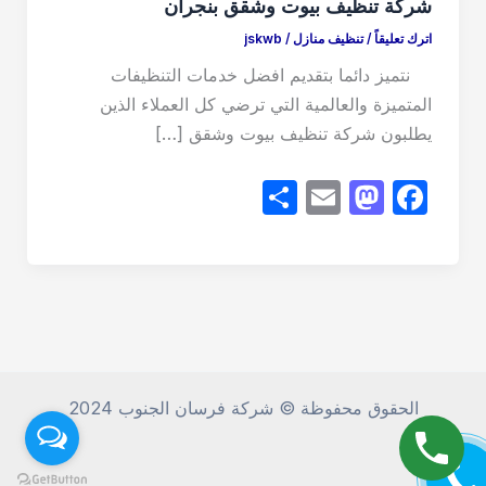
شركة تنظيف بيوت وشقق بنجران
اترك تعليقاً
/
تنظيف منازل
/
jskwb
نتميز دائما بتقديم افضل خدمات التنظيفات
المتميزة والعالمية التي ترضي كل العملاء الذين
يطلبون شركة تنظيف بيوت وشقق […]
S
E
M
F
h
m
a
a
ar
ail
st
c
e
o
e
d
b
o
o
n
o
الحقوق محفوظة © شركة فرسان الجنوب 2024
k
CALL M