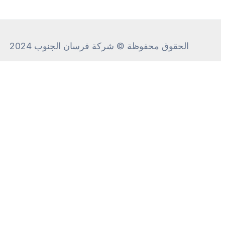
الحقوق محفوظة © شركة فرسان الجنوب 2024
CALL ME
+
We will call
you
back in 00:
48
seconds!
Call me!
Introduce yourself, and we'll call you by name