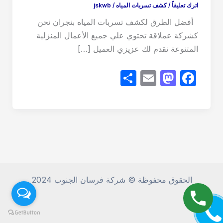
اترك تعليقاً
/
كشف تسربات المياه
/
jskwb
أفضل الطرق لكشف تسربات المياه بنجران نحن
كشركة عملاقة تحتوي علي جميع الأعمال المنزلية
المتنوعة نقدم لك عزيزي العميل […]
S
E
M
F
h
m
a
a
ar
ail
st
c
e
o
e
d
b
o
o
n
o
الحقوق محفوظة © شركة فرسان الجنوب 2024
k
CALL M