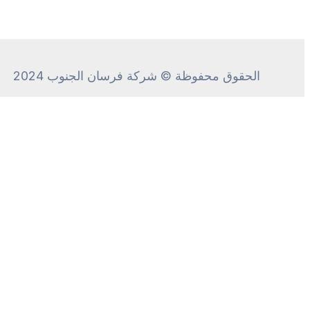
الحقوق محفوظة © شركة فرسان الجنوب 2024
CALL ME
+
We will call
you
back in 00:
48
seconds!
Call me!
Introduce yourself, and we'll call you by name