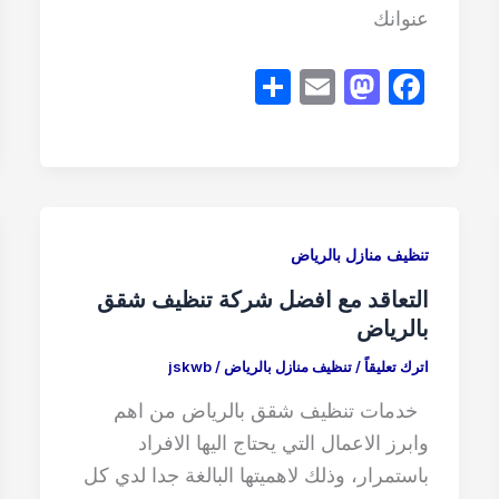
عنوانك
S
E
M
F
h
m
a
a
ar
ail
st
c
e
o
e
d
b
o
o
تنظيف منازل بالرياض
n
o
التعاقد مع افضل شركة تنظيف شقق
k
بالرياض
اترك تعليقاً
/
تنظيف منازل بالرياض
/
jskwb
خدمات تنظيف شقق بالرياض من اهم
وابرز الاعمال التي يحتاج اليها الافراد
باستمرار، وذلك لاهميتها البالغة جدا لدي كل