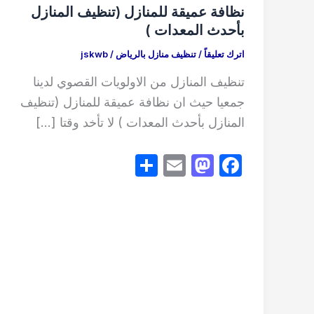
نظافة عميقة للمنازل (تنظيف المنازل
بأحدث المعدات )
اترك تعليقاً
/
تنظيف منازل بالرياض
/
jskwb
تنظيف المنازل من الاولويات القصوي لدينا
جمعيا حيث ان نظافة عميقة للمنازل (تنظيف
المنازل بأحدث المعدات ) لا تأخد وقتا […]
S
E
M
F
h
m
a
a
ar
ail
st
c
e
o
e
d
b
o
o
n
o