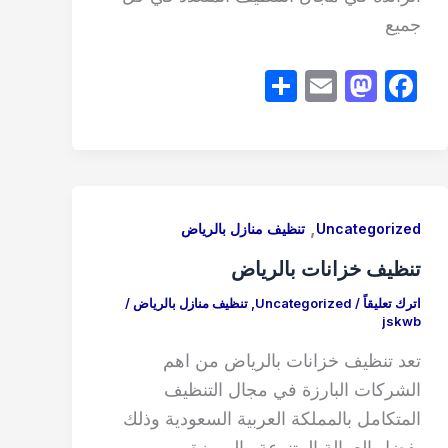
جميع
S
E
M
F
h
m
a
a
ar
ail
st
c
e
o
e
d
b
,
Uncategorized
تنظيف منازل بالرياض
o
o
تنظيف خزانات بالرياض
n
o
k
اترك تعليقاً
/
Uncategorized
,
تنظيف منازل بالرياض
/
jskwb
تعد تنظيف خزانات بالرياض من اهم
الشركات البارزة في مجال التنظيف
المتكامل بالمملكة العربية السعودية وذلك
بفضل العمالة المتنوعة والمميزة