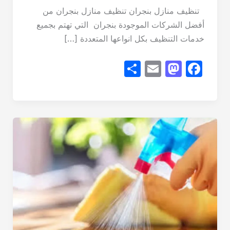
تنظيف منازل بنجران تنظيف منازل بنجران من
أفضل الشركات الموجودة بنجران التي تهتم بجميع
خدمات التنظيف بكل انواعها المتعددة […]
S
E
M
F
h
m
a
a
ar
ail
st
c
e
o
e
d
b
o
o
n
o
k