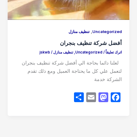
,
Uncategorized
تنظيف منازل
أفضل شركة تنظيف بنجران
اترك تعليقاً
/
Uncategorized
,
تنظيف منازل
/
jskwb
لعلنا دائما بحاجة الي أفضل شركة تنظيف بنجران
لتعمل علي كل ما يحتاجة العميل ومع ذلك تقدم
الشركة خدمة
S
E
M
F
h
m
a
a
ar
ail
st
c
e
o
e
d
b