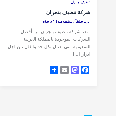
تنظيف منازل
شركة تنظيف بنجران
اترك تعليقاً
/
تنظيف منازل
/
jskwb
تعد شركة تنظيف بنجران من أفضل
الشركات الموجودة بالمملكة العربية
السعودية التي تعمل بكل جد واتقان من اجل
ابراز […]
S
E
M
F
h
m
a
a
ar
ail
st
c
e
o
e
d
b
o
o