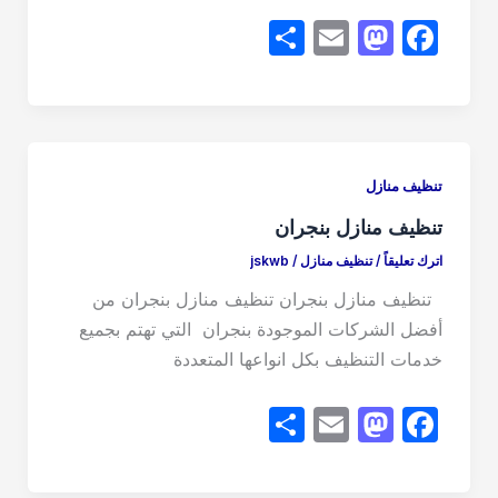
S
E
M
F
h
m
a
a
ar
ail
st
c
e
o
e
d
b
تنظيف منازل
o
o
تنظيف منازل بنجران
n
o
اترك تعليقاً
/
تنظيف منازل
/
jskwb
k
تنظيف منازل بنجران تنظيف منازل بنجران من
أفضل الشركات الموجودة بنجران التي تهتم بجميع
خدمات التنظيف بكل انواعها المتعددة
S
E
M
F
h
m
a
a
ar
ail
st
c