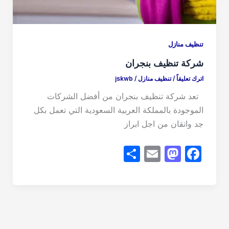
تنظيف منازل
شركة تنظيف بنجران
اترك تعليقاً
/
تنظيف منازل
/
jskwb
تعد شركة تنظيف بنجران من أفضل الشركات
الموجودة بالمملكة العربية السعودية التي تعمل بكل
جد واتقان من اجل ابراز
S
E
M
F
h
m
a
a
ar
ail
st
c
e
o
e
d
b