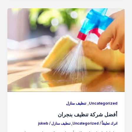
e
o
e
d
b
o
o
n
o
k
,
Uncategorized
تنظيف منازل
أفضل شركة تنظيف بنجران
اترك تعليقاً
/
Uncategorized
,
تنظيف منازل
/
jskwb