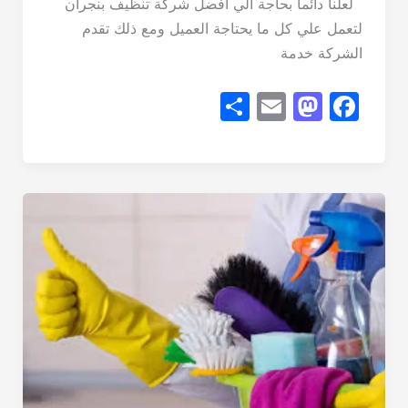
لعلنا دائما بحاجة الي أفضل شركة تنظيف بنجران
لتعمل علي كل ما يحتاجة العميل ومع ذلك تقدم
الشركة خدمة
S
E
M
F
h
m
a
a
ar
ail
st
c
e
o
e
d
b
o
o
n
o
k