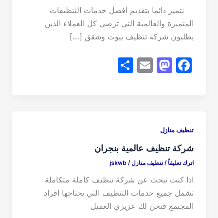
نتميز دائما بتقديم افضل خدمات التنظيفات
المتميزة والعالمية التي ترضي كل العملاء الذين
يطلبون شركة تنظيف بيوت وشقق […]
S
E
M
F
h
m
a
a
ar
ail
st
c
e
o
e
d
b
تنظيف منازل
o
o
شركة تنظيف عالمية بنجران
n
o
اترك تعليقاً
/
تنظيف منازل
/
jskwb
k
اذا كنت تبحث عن شركة تنظيف كاملة متكاملة
تشمل جميع خدمات التنظيف التي يحتاجها افراد
المجتمع فنحن لك عزيزي العميل