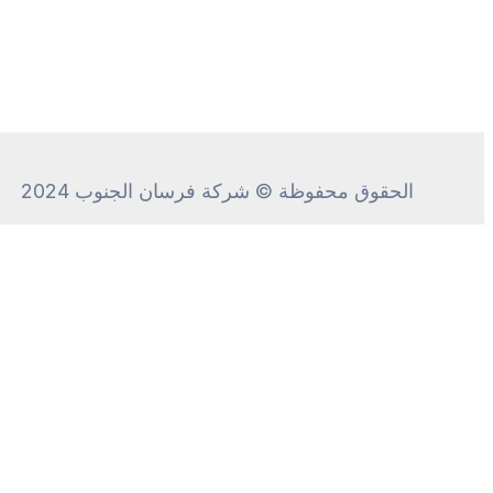
الحقوق محفوظة © شركة فرسان الجنوب 2024
CALL ME
+
We will call
you
back in 00:
48
seconds!
Call me!
Introduce yourself, and we'll call you by name