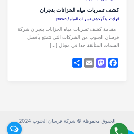
كشف تسربات مياه الخزانات بنجران
اترك تعليقاً
/
كشف تسربات المياه
/
jskwb
مقدمة كشف تسربات مياه الخزانات بنجران شركة
فرسان الجنوب من الشركات التي تتمتع بأفضل
السمات المتألقة جدا في مجال […]
S
E
M
F
h
m
a
a
ar
ail
st
c
e
o
e
d
b
o
o
n
o
الحقوق محفوظة © شركة فرسان الجنوب 2024
k