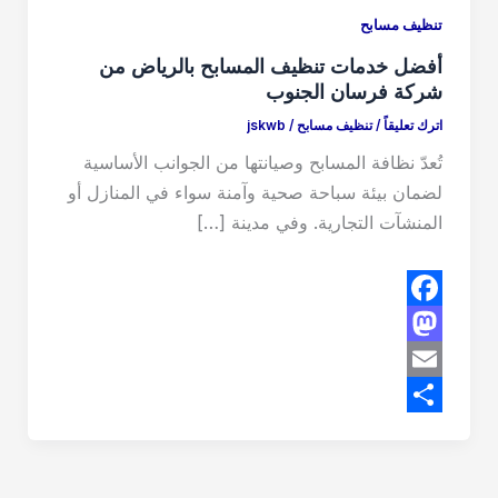
تنظيف مسابح
أفضل خدمات تنظيف المسابح بالرياض من
شركة فرسان الجنوب
اترك تعليقاً
/
تنظيف مسابح
/
jskwb
تُعدّ نظافة المسابح وصيانتها من الجوانب الأساسية
لضمان بيئة سباحة صحية وآمنة سواء في المنازل أو
المنشآت التجارية. وفي مدينة […]
F
M
a
E
c
a
m
S
e
s
b
h
a
t