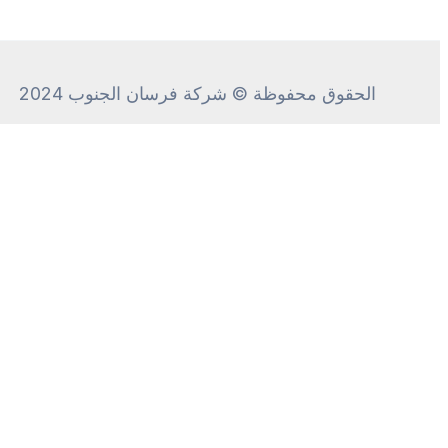
الحقوق محفوظة © شركة فرسان الجنوب 2024
CALL ME
+
We will call
you
back in 00:
48
seconds!
Call me!
Introduce yourself, and we'll call you by name