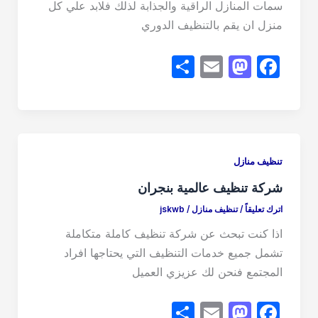
سمات المنازل الراقية والجذابة لذلك فلابد علي كل
منزل ان يقم بالتنظيف الدوري
S
E
M
F
h
m
a
a
ar
ail
st
c
e
o
e
d
b
تنظيف منازل
o
o
شركة تنظيف عالمية بنجران
n
o
اترك تعليقاً
/
تنظيف منازل
/
jskwb
k
اذا كنت تبحث عن شركة تنظيف كاملة متكاملة
تشمل جميع خدمات التنظيف التي يحتاجها افراد
المجتمع فنحن لك عزيزي العميل
S
E
M
F