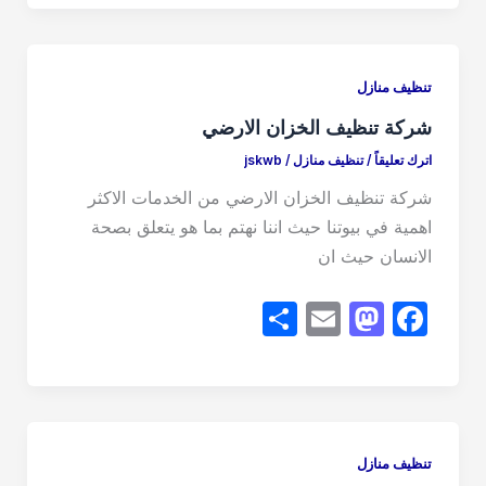
ar
ail
st
c
e
o
e
d
b
تنظيف منازل
o
o
شركة تنظيف الخزان الارضي
n
o
اترك تعليقاً
/
تنظيف منازل
/
jskwb
k
شركة تنظيف الخزان الارضي من الخدمات الاكثر
اهمية في بيوتنا حيث اننا نهتم بما هو يتعلق بصحة
الانسان حيث ان
S
E
M
F
h
m
a
a
ar
ail
st
c
e
o
e
d
b
تنظيف منازل