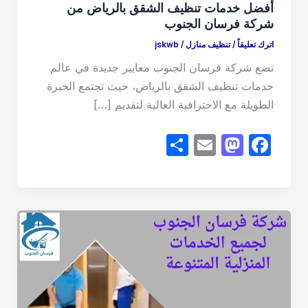
أفضل خدمات تنظيف الشقق بالرياض من
شركة فرسان الجنوب
اترك تعليقاً
/
تنظيف منازل
/
jskwb
تضع شركة فرسان الجنوب معايير جديدة في عالم
خدمات تنظيف الشقق بالرياض، حيث تجتمع الخبرة
الطويلة مع الاحترافية العالية لتقديم […]
S
E
M
F
h
m
a
a
ar
ail
st
c
e
o
e
d
b
o
o
n
o
k