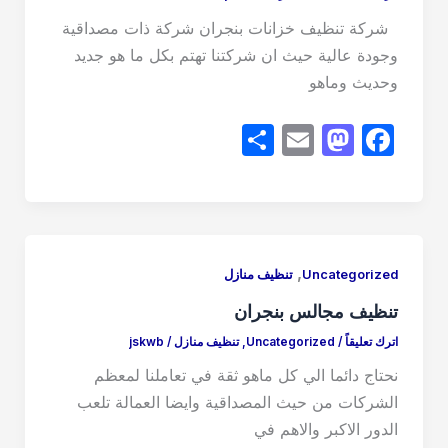
k
شركة تنظيف خزانات بنجران شركة ذات مصداقية
وجودة عالية حيث ان شركتنا تهتم بكل ما هو جديد
وحديث وماهو
S
E
M
F
h
m
a
a
ar
ail
st
c
e
o
e
d
b
,
Uncategorized
تنظيف منازل
o
o
تنظيف مجالس بنجران
n
o
اترك تعليقاً
/
Uncategorized
,
تنظيف منازل
/
jskwb
k
نحتاج دائما الي كل ماهو ثقة في تعاملنا لمعظم
الشركات من حيث المصداقية وايضا العمالة تلعب
الدور الاكبر والاهم في